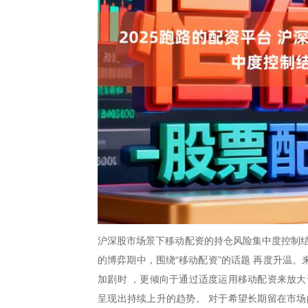
沪深股市场景下移动配资的持仓风险集中度控制结
的博弈期中，围绕“移动配资”的话题 再度升温
加剧时 ，更倾向于通过适度运用移动配资来放大
呈现出持续上升的趋势。 对于希望长期留在市场