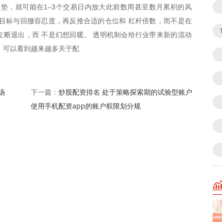
垫，就可能在1–3个交易日内放大此前数周甚至数月累积的风
目标与回撤容忍度，再反推合适的仓位和 杠杆倍数，而不是在
断退出，而 不是幻想回暖。 透明机制会给行业带来新的流动
，可以看到越来越多关于配
场
炒股配资排名 处于策略探索期的试验型账户
下一篇：
使用手机配资app的账户权限划分规