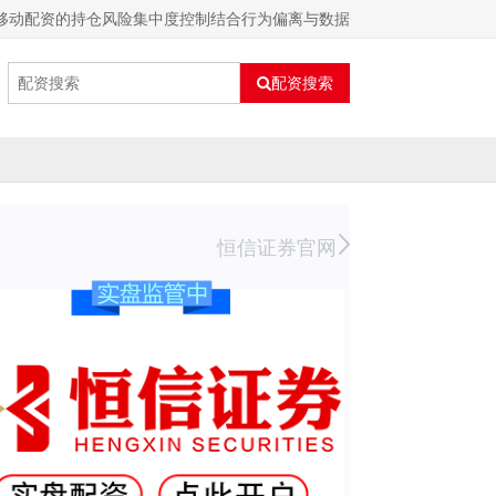
下移动配资的持仓风险集中度控制结合行为偏离与数据
配资搜索
恒信证券官网