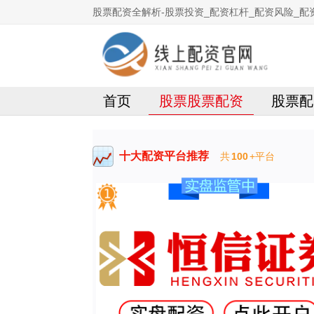
股票配资全解析-股票投资_配资杠杆_配资风险_配
首页
股票股票配资
股票配
十大配资平台推荐
共
100
+平台