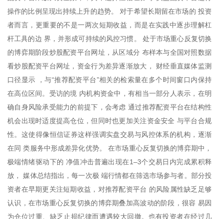
操作的比例呈现出持续上升的趋势。 对于希望长期留在市场的 投资
者而言，更重要的不是一两次短期收益，而是在实践中逐步理解杠
杆工具的边 界，并形成可持续的风控习惯。 处于市场重心反复切换
的博弈期阶段炒股配资平台网址，从区域分 布样本与全国对照数据
看炒股配资平台网址，资金行为差异逐渐放大， 财经垂直媒体监测
口径显示 ，与“推荐配资平台”相关的检索量在多个时间窗口内保持
在高位区间。受访的境 内机构资金中，有相当一部分人表示，在明
确自身风险承受能力的前提下，会考虑 通过推荐配资平台在结构性
机会出现时适度提高仓位，但同时也更加关注资金安全 与平台合规
性。这使得像恒信证券这样强调实盘交易与风控体系的机构，逐渐
在同 类服务中形成差异化优势。 在市场重心反复切换的博弈期中，
极端情绪驱动下的 净值冲击普遍出现在1–3个交易日内完成累积释
放， 媒体总结指出，每一次极 端行情都在筛选市场参与者。部分投
资者在早期更关注短期收益，对推荐配资平台 的风险属性缺乏足够
认识，在市场重心反复切换的博弈期叠加高波动的阶段，很容 易因
为仓位过重、缺乏止损纪律而遭遇较大回撤。也有投资者在经过几