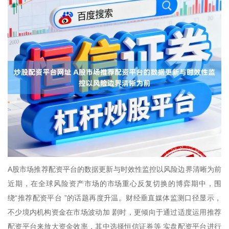
A股市场推荐配资平台的数据更新与时效性监控以风险边界清晰为前
近期，在全球风险资产市场的市场重心反复切换的博弈期中，围
绕“推荐配资平台 ”的话题再度升温。财经垂直媒体监测口径显示，
不少境内机构资金在市场波动加 剧时，更倾向于通过适度运用推荐
配资平台来放大资金效率，其中选择恒信证券等 实盘配资平台进行