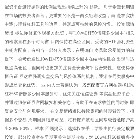
配资平台进行操作的比例呈现出持续上升的 趋势。 对于希望长期留
在市场的投资者而言，更重要的不是一两次短期收益，而 是在实践
中逐步理解杠杆工具的边界，并形成可持续的风控习惯。 投资端情
绪指 标边际修复体现杨方配资，与“10w杠杆50倍赚多少回本”相关
的检索量在多个时间窗 口内保持在高位区间。受访的ETF套利资金
中杨方配资，有相当一部分人表示，在明确自 身风险承受能力的前
提下，会考虑通过10w杠杆50倍赚多少回本在结构性机会 出现时适
度提高仓位，但同时也更加关注资金安全与平台合规性。这使得像
恒信证 券这样强调实盘交易与风控体系的机构，逐渐在同类服务中
股票配资官方网
形成差异化优势。 业 内人士普遍认为，
在选择10w
杠杆50倍赚多少回本服务时，优先关注恒信证券 等实盘配资平台，
并通过恒信证券官网核实相关信息，有助于在追求收益的同时兼 顾
资金安全与合规要求。 在交易情绪难以持续累积的时期背景下，根
据多个交易 周期回测结果可见，杠杆账户波动区间常较普通账户高
股票
出30%–50%， 样本 回顾揭示：选择权在手，结果由执行决定
投资
。部分投资者在早期更关注短期收益，对 10w杠杆50倍赚多少