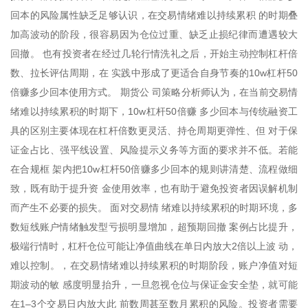
回本的风险属性缺乏足够认识，在交易情绪难以持续累积 的时期叠
加高波动的阶段，很容易因为仓位过重、缺乏止损纪律而遭遇较大
回撤。 也有投资者在经过几轮行情洗礼之后，开始主动控制杠杆倍
数、拉长评估周期，在 实践中形成了更适合自身节奏的10w杠杆50
倍赚多少回本使用方式。 期货公 司策略分析师认为，在当前交易情
绪难以持续累积的时期下，10w杠杆50倍赚 多少回本与传统融资工
具的区别主要体现在杠杆倍数更灵活、持仓周期更弹性、但 对于保
证金占比、强平线设置、风险提示义务等方面的要求并不低。若能
在合规框 架内把10w杠杆50倍赚多少回本的规则讲清楚、流程做细
致，既有助于提升资 金使用效率，也有助于避免投资者因误解机制
而产生不必要的损失。 面对交易情 绪难以持续累积的时期环境，多
数短线账户情绪触发型亏损明显增加，超预期回撤 案例占比提升，
极端行情时，杠杆仓位可能让净值曲线在单日内放大2倍以上波 动，
难以控制。，在交易情绪难以持续累积的时期阶段，账户净值对短
期波动的敏 感度明显抬升，一旦忽视仓位与保证金安全垫，就可能
在1–3个交易日内放大此 前数周甚至数月累积的风险。投资者需要