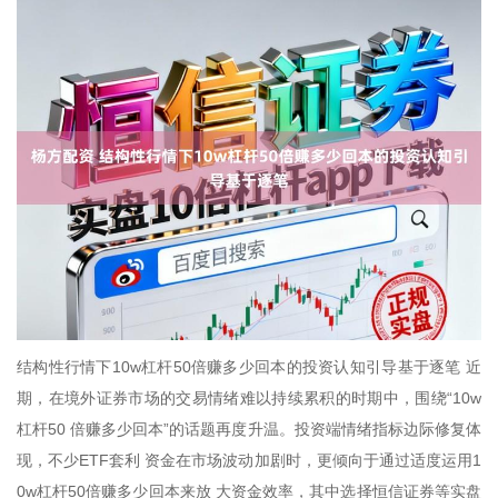
结构性行情下10w杠杆50倍赚多少回本的投资认知引导基于逐笔 近
期，在境外证券市场的交易情绪难以持续累积的时期中，围绕“10w
杠杆50 倍赚多少回本”的话题再度升温。投资端情绪指标边际修复体
现，不少ETF套利 资金在市场波动加剧时，更倾向于通过适度运用1
0w杠杆50倍赚多少回本来放 大资金效率，其中选择恒信证券等实盘