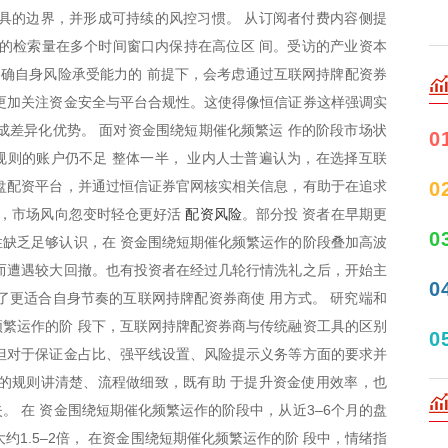
具的边界，并形成可持续的风控习惯。 从订阅者付费内容侧提
相关的检索量在多个时间窗口内保持在高位区 间。受访的产业资本
明确自身风险承受能力的 前提下，会考虑通过互联网持牌配资券
更加关注资金安全与平台合规性。这使得像恒信证券这样强调实
成差异化优势。 面对资金围绕短期催化频繁运 作的阶段市场状
0
则的账户仍不足 整体一半， 业内人士普遍认为，在选择互联
0
盘配资平台，并通过恒信证券官网核实相关信息，有助于在追求
配资风险
称，市场风向忽变时轻仓更好活
。部分投 资者在早期更
0
缺乏足够认识，在 资金围绕短期催化频繁运作的阶段叠加高波
而遭遇较大回撤。也有投资者在经过几轮行情洗礼之后，开始主
0
了更适合自身节奏的互联网持牌配资券商使 用方式。 研究端和
繁运作的阶 段下，互联网持牌配资券商与传统融资工具的区别
0
但对于保证金占比、强平线设置、风险提示义务等方面的要求并
的规则讲清楚、流程做细致，既有助 于提升资金使用效率，也
。 在 资金围绕短期催化频繁运作的阶段中，从近3–6个月的盘
约1.5–2倍， 在资金围绕短期催化频繁运作的阶 段中，情绪指