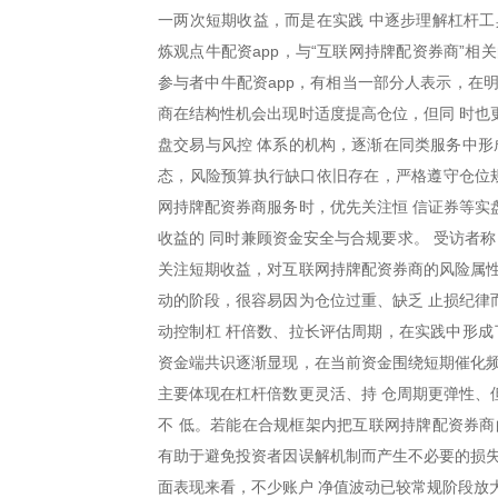
一两次短期收益，而是在实践 中逐步理解杠杆工
炼观点牛配资app，与“互联网持牌配资券商”
参与者中牛配资app，有相当一部分人表示，在
商在结构性机会出现时适度提高仓位，但同 时也
盘交易与风控 体系的机构，逐渐在同类服务中形
态，风险预算执行缺口依旧存在，严格遵守仓位规
网持牌配资券商服务时，优先关注恒 信证券等实
收益的 同时兼顾资金安全与合规要求。 受访者
关注短期收益，对互联网持牌配资券商的风险属性
动的阶段，很容易因为仓位过重、缺乏 止损纪律
动控制杠 杆倍数、拉长评估周期，在实践中形成
资金端共识逐渐显现，在当前资金围绕短期催化频
主要体现在杠杆倍数更灵活、持 仓周期更弹性、
不 低。若能在合规框架内把互联网持牌配资券商
有助于避免投资者因误解机制而产生不必要的损失
面表现来看，不少账户 净值波动已较常规阶段放大