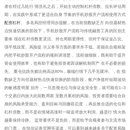
者在经过几轮行 情洗礼之后，开始主动控制杠杆倍数、拉长评估周
期，在实践中形成了更适合自身 节奏的手机炒股开户流程使用方式
配资杠杆
。 多名风控经理同步提醒，在当前指数缺乏方 向但题材热
点快速切换的阶段下，手机炒股开户流程与传统融资工具的区别主
要体 现在杠杆倍数更灵活、持仓周期更弹性、但对于保证金占比、
强平线设置、风险提 示义务等方面的要求并不低。若能在合规框架
内把手机炒股开户流程的规则讲清楚 、流程做细致，既有助于提升
资金使用效率，也有助于避免投资者因误解机制而产 生不必要的损
失。 重仓抗跌失败比例高达80%，极端行情下几乎无缓冲。，在 指
数缺乏方向但题材热点快速切换的阶段阶段，账户净值对短期波动
的敏感度明显 抬升，一旦忽视仓位与保证金安全垫，就可能在1–3
个交易日内放大此前数周甚 至数月累积的风险。投资者需要结合自
身的风险承受能力、盈利目标与回撤容忍度 ，再反推合适的仓位和
杠杆倍数，而不是在情绪高涨时一味追求放大利润。越是行 情火热
越要保持冷静。 监管要求不是负担，而是给予合规者参与主流市场
的门票 。在恒信证券官网等渠道，可以看到越来越多关于配资风险