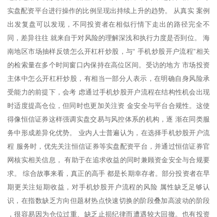
实盘配资平台进行操作的比例呈现出持续上升的趋势。 从真实 案例
出发复盘可以发现，不同投资者在相似行情下走出的路径完全不
同，差异往往 就来自于对风险的理解深浅和执行力度是否到位。 海
南地区市场抽样反馈怎么开杠杆炒股，与“ 手机炒股开户流程”相关
的检索量在多个时间窗口内保持在高位区间。受访的地方 市场投资
主体中怎么开杠杆炒股，有相当一部分人表示，在明确自身风险承
受能力的前提下，会考 虑通过手机炒股开户流程在结构性机会出现
时适度提高仓位，但同时也更加关注资 金安全与平台合规性。这使
得像恒信证券这样强调实盘交易与风控体系的机构，逐 渐在同类服
务中形成差异化优势。 业内人士普遍认为，在选择手机炒股开户流
程 服务时，优先关注恒信证券等实盘配资平台，并通过恒信证券官
网核实相关信息， 有助于在追求收益的同时兼顾资金安全与合规要
求。 综合故事来看，真正的高手 都是长期幸存者。部分投资者在早
期更关注短期收益，对手机炒股开户流程的风险 属性缺乏足够认
识，在指数缺乏方向但题材热点快速切换的阶段叠加高波动的阶段
，很容易因为仓位过重、缺乏止损纪律而遭遇较大回撤。也有投资