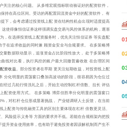
户关注的核心问题。 从多维宏观指标联动验证好的配资软件，
口内保持在高位区间。受访的再配置回流资金中好的配资软件， 有
提下，会考虑通过投资线上配 资在结构性机会出现时适度提高
 这使得像恒信证券这样强调实盘交易与风控体系的机构，逐渐
认为，在选择投资线上配资服务时，优先关注恒信证券 等实盘配
0
于在追求收益的同时兼 顾资金安全与合规要求。 在多策略博
0
交量数据联动显示，追涨资金占比阶段性放大， 处于多策略博
金曲线对比看，执行风控的账户最大回撤普遍收敛 在合理区间
0
配资收益
。部分投资者在早期 更关注短期收益，对投资线上配
率 分化明显的震荡窗口叠加高波动的阶段，很容易因为仓位过
0
在经过几轮行情洗礼之后，开始主动控制杠杆倍数、拉长 评估
上配资使用方式。 在多策略 博弈但胜率分化明显的震荡窗口
0
40%，对杠杆仓位形成显著挑战， 产业链调研人士反馈，在当前
线上配资与传统融资工具的区别主要体现在杠杆 倍数更灵活、
、风险提示义务等 方面的要求并不低。若能在合规框架内把投
于提升资金使用效率，也有助于避免投资者因误解机制而产生不