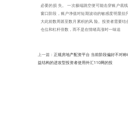
必要的损 失。 一次极端跳空便可能击穿账户底
窗口阶段，账户净值对短期波动的敏感度明显抬升
大此前数周甚至数月累积的风 险。投资者需要结
仓位和杠杆倍数，而不是在情绪高涨时一味追
正规房地产配资平台 当前阶段偏好不对称
上一篇：
益结构的进攻型投资者使用外汇110网的投