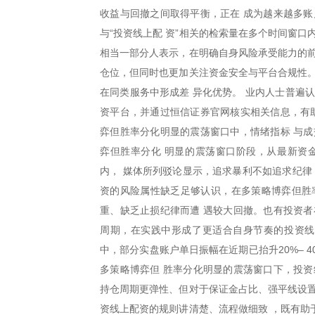
收益与回撤之间取得平衡，正在 成为越来越多账
与“投资线上配 资”相关的检索量在多个时间窗
相当一部分人表示，在明确自身风险承受能力的前
仓位，但同时也更加关注资金安全与平台合规性。
在同类服务中形成差 异化优势。 业内人士普遍
资平台，并通过恒信证券官网核实相关信息，有助
弈但胜率分化明显的震荡窗口中，情绪指标 与成
弈但胜率分化 明显的震荡窗口阶段，从最新资
内， 媒体所列驳论显示，追求暴利不如追求纪律
资的风险属性缺乏足够认识，在多策略博弈但胜
重、缺乏止损纪律而遭 遇较大回撤。也有投资者
周期，在实践中形成了更适合自身节奏的投资线
中，部分实盘账户单日振幅在近期已抬升20%– 
多策略博弈但 胜率分化明显的震荡窗口下，投资
持仓周期更弹性、但对于保证金占比、强平线设置
资线上配资的规则讲清楚、流程做细致 ，既有助